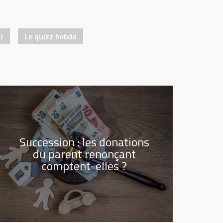
ur
Le quizz hebdo
Succession : les donations
du parent renonçant
comptent-elles ?