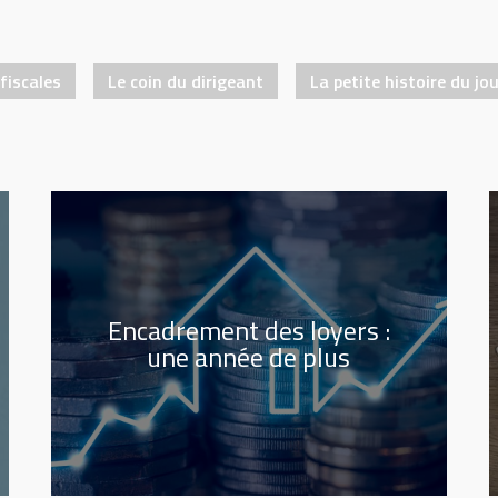
fiscales
Le coin du dirigeant
La petite histoire du jo
Encadrement des loyers :
une année de plus