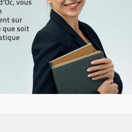
d'Oc, vous
n
nt sur
 que soit
atique